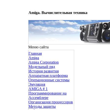
Amiga. Вычислительная техника
Меню сайта
Главная
Amiga
Amiga Corporation
Модельный ряд
История развития
Аппаратная платформа
Операционные системы
Эмуляция
AMIGA # 1
Программирование на
Ассемблере
Организация процессоров
Методы защиты