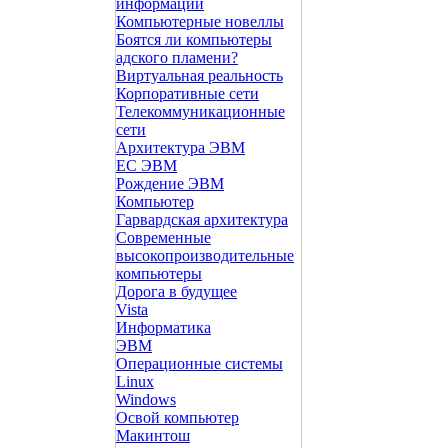
информации
Компьютерные новеллы
Боятся ли компьютеры
адского пламени?
Виртуальная реальность
Корпоративные сети
Телекоммуникационные
сети
Архитектура ЭВМ
ЕС ЭВМ
Рождение ЭВМ
Компьютер
Гарвардская архитектура
Современные
высокопроизводительные
компьютеры
Дорога в будущее
Vista
Инфоpматика
ЭВМ
Операционные системы
Linux
Windows
Освой компьютер
Макинтош