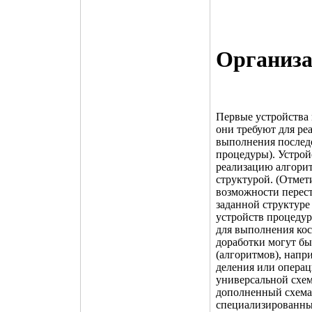
Организа
Первые устройства 
они требуют для ре
выполнения последо
процедуры). Устрой
реализацию алгорит
структурой. (Отмети
возможности перест
заданной структуре
устройств процедур
для выполнения кос
доработки могут бы
(алгоритмов), напр
деления или операц
универсальной схе
дополненный схема
специализированны