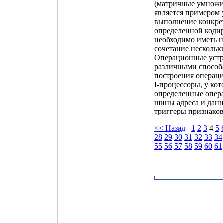
(матричные умножи
является примером 
выполнение конкрет
определенной кодир
необходимо иметь н
сочетание нескольк
Операционные устр
различными способ
построения операци
I-процессоры, у ко
определенные опера
шины адреса и данн
триггеры признаков
<< Назад
1
2
3
4
5
28
29
30
31
32
33
34
55
56
57
58
59
60
61