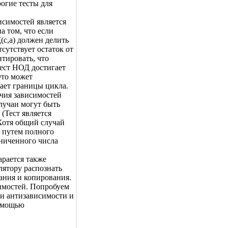
огие тесты для
исимостей является
а том, что если
(c,a) должен делить
тсутствует остаток от
нтировать, что
тест НОД достигает
Это может
ает границы цикла.
ичия зависимостей
лучаи могут быть
(Тест является
Хотя общий случай
и путем полного
аниченного числа
арается также
лятору распознать
ания и копирования.
имостей. Попробуем
 и антизависимости и
помощью