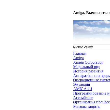
Amiga. Вычислитель
Меню сайта
Главная
Amiga
Amiga Corporation
Модельный ряд
История развития
Аппаратная платфор
Операционные сист
Эмуляция
AMIGA # 1
Программирование н
Ассемблере
Организация процесс
Методы защиты