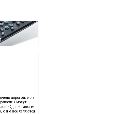
очень дорогой, но в
бращения могут
клов. Однако многие
 c и d все являются