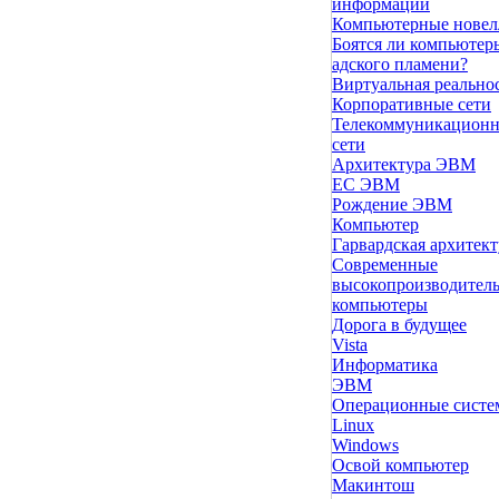
информации
Компьютерные нове
Боятся ли компьютер
адского пламени?
Виртуальная реально
Корпоративные сети
Телекоммуникацион
сети
Архитектура ЭВМ
ЕС ЭВМ
Рождение ЭВМ
Компьютер
Гарвардская архитект
Современные
высокопроизводител
компьютеры
Дорога в будущее
Vista
Инфоpматика
ЭВМ
Операционные сист
Linux
Windows
Освой компьютер
Макинтош