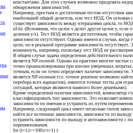
константами. Для этих случаев возможно придумать недор
ллы
обнаружения зависимостей.
ы
Например, простым и достаточным тестом отсутствия зав
наибольший общий делитель, или тест НОД. Он основан н
сть
существует зависимость между итерациями цикла, то НОД
(d-b). (Вспомним, что целое x делит другое целое y, если о
ные
деления y/x). Тест НОД является достаточным, чтобы гара
зависимости отсутствуют. Однако имеются случаи, когда 
цели, но в реальной программе зависимость отсутствует. 
возникнуть, например, поскольку тест НОД не рассматрив
В общем случае задача определения действительного нал
является NP-полной. Однако на практике многие частые с
ура
точно проанализированы при вполне умеренных затратах. 
точным, если он точно определяет наличие зависимости. 
ьные
является NP-полным (т.е. точное решение возможно найт
перебора всех вариантов), имеются точные тесты для огр
ситуаций, которые являются намного более дешевыми).
Кроме определения наличия зависимостей, компилятор ст
классифицировать тип зависимости. Это позволяет компи
зависимости по именам и устранить их путем переименов
емы
Например, следующий цикл имеет несколько типов завис
найти все истинные зависимости, зависимости по выходу
устранить зависимости по выходу и антизависимости с 
переименования.
for (i=1;i<=100;i=i+1) {