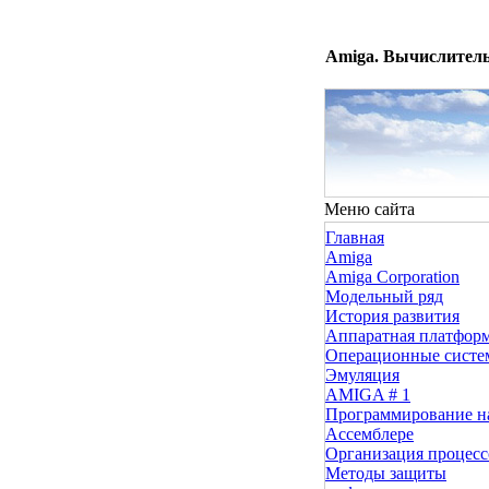
Amiga. Вычислитель
Меню сайта
Главная
Amiga
Amiga Corporation
Модельный ряд
История развития
Аппаратная платфор
Операционные сист
Эмуляция
AMIGA # 1
Программирование н
Ассемблере
Организация процесс
Методы защиты