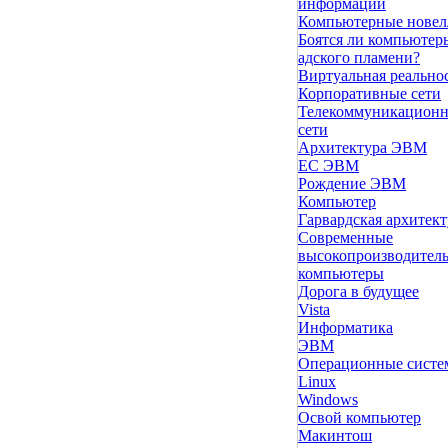
информации
Компьютерные нове
Боятся ли компьютер
адского пламени?
Виртуальная реально
Корпоративные сети
Телекоммуникацион
сети
Архитектура ЭВМ
ЕС ЭВМ
Рождение ЭВМ
Компьютер
Гарвардская архитект
Современные
высокопроизводител
компьютеры
Дорога в будущее
Vista
Инфоpматика
ЭВМ
Операционные сист
Linux
Windows
Освой компьютер
Макинтош