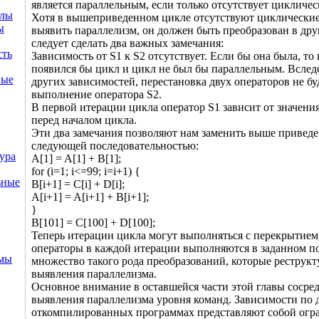
является параллельным, если только отсутствует цикличес
ллы
Хотя в вышеприведенном цикле отсутствуют циклические
ы
выявить параллелизм, он должен быть преобразован в дру
следует сделать два важных замечания:
сть
Зависимость от S1 к S2 отсутствует. Если бы она была, то
появился бы цикл и цикл не был бы параллельным. Вслед
ные
других зависимостей, перестановка двух операторов не бу
выполнение оператора S2.
В первой итерации цикла оператор S1 зависит от значени
перед началом цикла.
Эти два замечания позволяют нам заменить выше привед
следующей последовательностью:
ура
A[1] = A[1] + B[1];
for (i=1; i<=99; i=i+1) {
ьные
B[i+1] = C[i] + D[i];
A[i+1] = A[i+1] + B[i+1];
}
B[101] = C[100] + D[100];
Теперь итерации цикла могут выполняться с перекрытием,
операторы в каждой итерации выполняются в заданном по
емы
множество такого рода преобразований, которые реструк
выявления параллелизма.
Основное внимание в оставшейся части этой главы сосре
выявления параллелизма уровня команд. Зависимости по
откомпилированных программах представляют собой огра