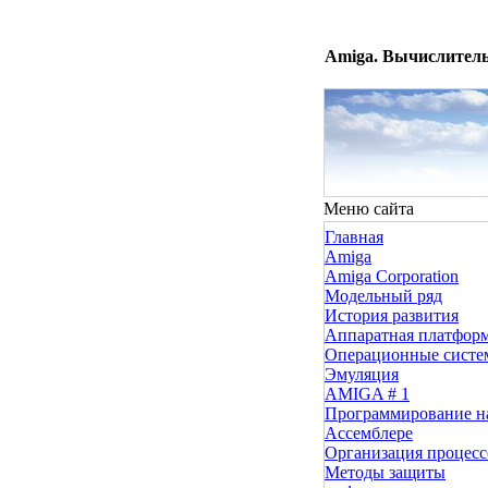
Amiga. Вычислитель
Меню сайта
Главная
Amiga
Amiga Corporation
Модельный ряд
История развития
Аппаратная платфор
Операционные сист
Эмуляция
AMIGA # 1
Программирование н
Ассемблере
Организация процесс
Методы защиты