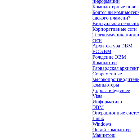
информации
Компьютерные нове
Боятся ли компьютер
адского пламени?
Виртуальная реально
Корпоративные сети
Телекоммуникацион
сети
Архитектура ЭВМ
ЕС ЭВМ
Рождение ЭВМ
Компьютер
Гарвардская архитект
Современные
высокопроизводител
компьютеры
Дорога в будущее
Vista
Инфоpматика
ЭВМ
Операционные сист
Linux
Windows
Освой компьютер
Макинтош