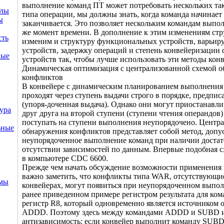
выполнение команд ПТ может потребовать нескольких так
ллы
типа операции, мы должны знать, когда команда начинает
ы
заканчивается. Это позволяет нескольким командам выпол
же момент времени. В дополнение к этим изменениям ст
сть
изменим и структуру функциональных устройств, варьиру
устройств, задержку операций и степень конвейеризаци
ные
устройств так, чтобы лучше использовать эти методы кон
Динамическая оптимизация с централизованной схемой 
конфликтов
В конвейере с динамическим планированием выполнения
проходят через ступень выдачи строго в порядке, предпи
(упоря-доченная выдача). Однако они могут приостанавли
ура
друг друга на второй ступени (ступени чтения операндов)
поступать на ступени выполнения неупорядочено. Центра
ьные
обнаружения конфликтов представляет собой метод, доп
неупорядоченное выполнение команд при наличии достат
отсутствии зависимостей по данным. Впервые подобная 
в компьютере CDC 6600.
Прежде чем начать обсуждение возможности применения 
важно заметить, что конфликты типа WAR, отсутствующи
емы
конвейерах, могут появиться при неупорядоченном выпо
ранее приведенном примере регистром результата для ко
регистр R8, который одновременно является источником 
ADDD. Поэтому здесь между командами ADDD и SUBD и
антизависимость: если конвейер выполнит команду SUB