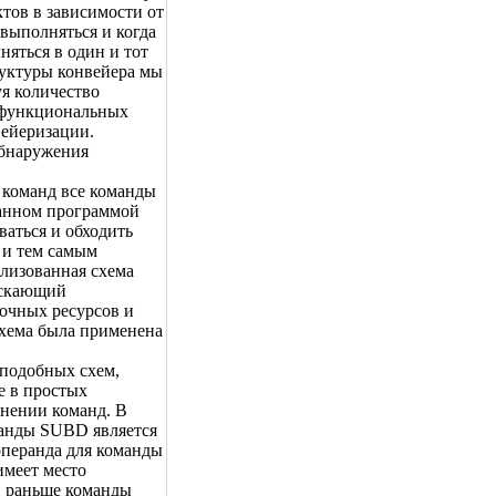
тов в зависимости от
 выполняться и когда
няться в один и тот
руктуры конвейера мы
я количество
и функциональных
вейеризации.
обнаружения
 команд все команды
санном программой
ваться и обходить
 и тем самым
лизованная схема
ускающий
очных ресурсов и
схема была применена
подобных схем,
е в простых
лнении команд. В
манды SUBD является
операнда для команды
меет место
D раньше команды