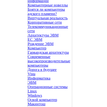
информации
Компьютерные новеллы
Боятся ли компьютеры
адского пламени?
Виртуальная реальность
Корпоративные сети
Телекоммуникационные
сети
Архитектура ЭВМ
ЕС ЭВМ
Рождение ЭВМ
Компьютер
Гарвардская архитектура
Современные
высокопроизводительные
компьютеры
Дорога в будущее
Vista
Инфоpматика
ЭВМ
Операционные системы
Linux
Windows
Освой компьютер
Макинтош