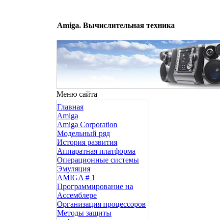
Amiga. Вычислительная техника
Меню сайта
Главная
Amiga
Amiga Corporation
Модельный ряд
История развития
Аппаратная платформа
Операционные системы
Эмуляция
AMIGA # 1
Программирование на
Ассемблере
Организация процессоров
Методы защиты