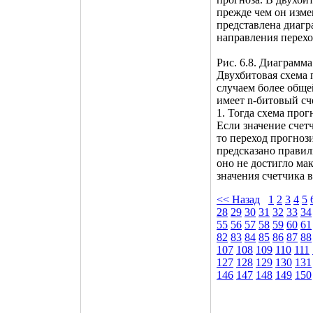
прежде чем он изме
представлена диагр
направления перехо
Рис. 6.8. Диаграмм
Двухбитовая схема 
случаем более обще
имеет n-битовый сч
1. Тогда схема прог
Если значение счетч
то переход прогноз
предсказано правил
оно не достигло ма
значения счетчика 
<< Назад
1
2
3
4
5
28
29
30
31
32
33
34
55
56
57
58
59
60
61
82
83
84
85
86
87
88
107
108
109
110
111
127
128
129
130
131
146
147
148
149
150