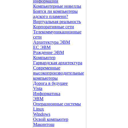
информации
Компьютерные новеллы
Боятся ли компьютеры
адского пламени?
Виртуальная реальность
Корпоративные сети
Телекоммуникационные
сети
Архитектура ЭВМ
ЕС ЭВМ
Рождение ЭВМ
Компьютер
Гарвардская архитектура
Современные
высокопроизводительные
компьютеры
Дорога в будущее
Vista
Инфоpматика
ЭВМ
Операционные системы
Linux
Windows
Освой компьютер
Макинтош