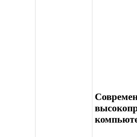
Совреме
высокопр
компьют