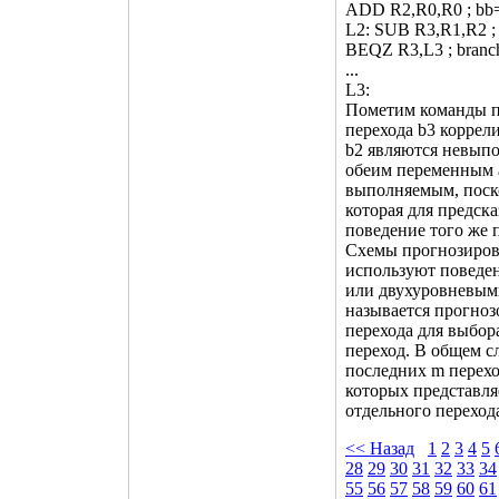
ADD R2,R0,R0 ; bb
L2: SUB R3,R1,R2 ;
BEQZ R3,L3 ; branch
...
L3:
Пометим команды пе
перехода b3 коррели
b2 являются невыпо
обеим переменным aa
выполняемым, поско
которая для предск
поведение того же п
Схемы прогнозирова
используют поведе
или двухуровневым
называется прогнозо
перехода для выбор
переход. В общем с
последних m перехо
которых представля
отдельного переход
<< Назад
1
2
3
4
5
28
29
30
31
32
33
34
55
56
57
58
59
60
61