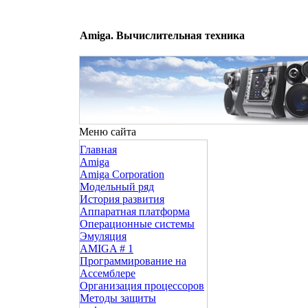
Amiga. Вычислительная техника
Меню сайта
Главная
Amiga
Amiga Corporation
Модельный ряд
История развития
Аппаратная платформа
Операционные системы
Эмуляция
AMIGA # 1
Программирование на
Ассемблере
Организация процессоров
Методы защиты