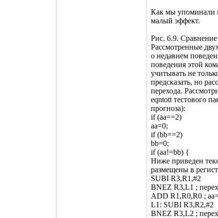
Как мы упоминали в
малый эффект.
Рис. 6.9. Сравнение
Рассмотренные дву
о недавнем поведен
поведения этой ком
учитывать не тольк
предсказать, но ра
перехода. Рассмотр
eqntott тестового 
прогноза):
if (aa==2)
aa=0;
if (bb==2)
bb=0;
if (aa!=bb) {
Ниже приведен текс
размещены в регист
SUBI R3,R1,#2
BNEZ R3,L1 ; перехо
ADD R1,R0,R0 ; aa
L1: SUBI R3,R2,#2
BNEZ R3,L2 ; перех