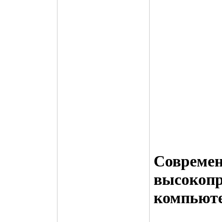
Совреме
высокопр
компьют