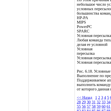
небольшое число у
условных пересылок
большинства команд 
HP-PA
MIPS
PowerPC
SPARC
Условная пересылк
Любая команда типа
делая ее условной
Условная
пересылка
Условная пересылк
Условная пересылк
Рис. 6.18. Условны
Выполнение по пред
Поддерживаемое ап
выполнить команду 
от которого данная 
<< Назад
1
2
3
4
5
28
29
30
31
32
33
34
55
56
57
58
59
60
61
82
83
84
85
86
87
88