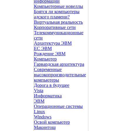
информации
Компьютерные новеллы
Боятся ли компьютеры
адского пламени?
Виртуальная реальность
Корпоративные сети
Телекоммуникационные
сети
Архитектура ЭВМ
ЕС ЭВМ
Рождение ЭВМ
Компьютер
Гарвардская архитектура
Современные
высокопроизводительные
компьютеры
Дорога в будущее
Vista
Инфоpматика
ЭВМ
Операционные системы
Linux
Windows
Освой компьютер
Макинтош