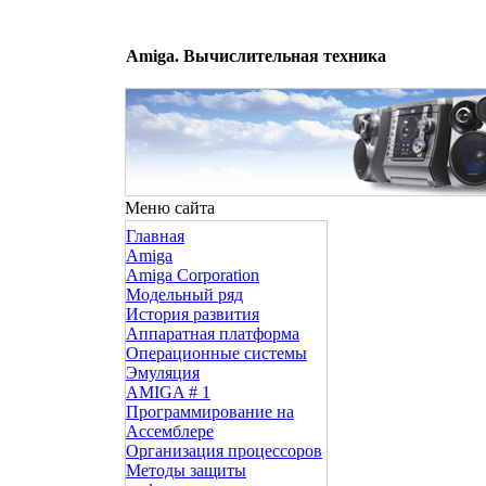
Amiga. Вычислительная техника
Меню сайта
Главная
Amiga
Amiga Corporation
Модельный ряд
История развития
Аппаратная платформа
Операционные системы
Эмуляция
AMIGA # 1
Программирование на
Ассемблере
Организация процессоров
Методы защиты