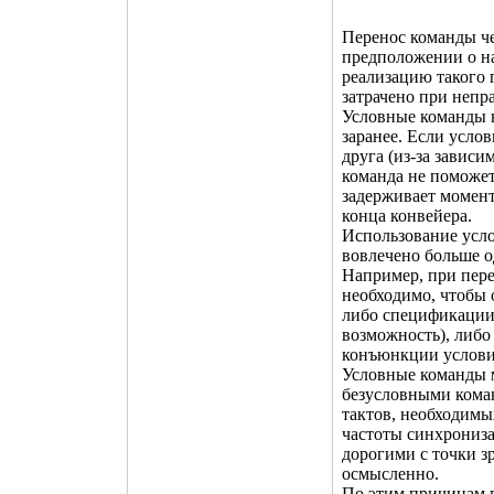
Перенос команды че
предположении о н
реализацию такого 
затрачено при неп
Условные команды н
заранее. Если усло
друга (из-за завис
команда не поможет,
задерживает момент
конца конвейера.
Использование усло
вовлечено больше о
Например, при пере
необходимо, чтобы 
либо спецификации 
возможность), либо
конъюнкции услови
Условные команды м
безусловными коман
тактов, необходимы
частоты синхрониз
дорогими с точки з
осмысленно.
По этим причинам 