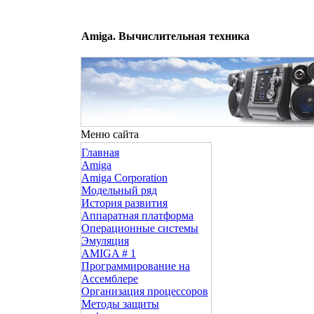
Amiga. Вычислительная техника
Меню сайта
Главная
Amiga
Amiga Corporation
Модельный ряд
История развития
Аппаратная платформа
Операционные системы
Эмуляция
AMIGA # 1
Программирование на
Ассемблере
Организация процессоров
Методы защиты