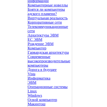
информации
Компьютерные новеллы
Боятся ли компьютеры
адского пламени?
Виртуальная реальность
Корпоративные сети
Телекоммуникационные
сети
Архитектура ЭВМ
ЕС ЭВМ
Рождение ЭВМ
Компьютер
Гарвардская архитектура
Современные
высокопроизводительные
компьютеры
Дорога в будущее
Vista
Инфоpматика
ЭВМ
Операционные системы
Linux
Windows
Освой компьютер
Макинтош