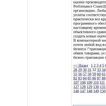
оценке производител
Performance Counci
организацию. Любая
уплаты соответству
практически все к
программного обесп
настоящему времени
объективного сравн
создать новые оцен
В компьютерной инд
почти любой вид в
бизнеса \"транзакц
обмен товарами, ус
бизнес-транзакции
<< Назад
1
2
3
4
5
28
29
30
31
32
33
34
55
56
57
58
59
60
61
82
83
84
85
86
87
88
107
108
109
110
111
127
128
129
130
131
146
147
148
149
150