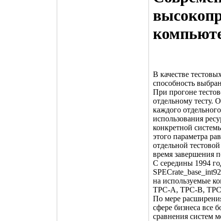
высокопр
компьют
В качестве тестовы
способность выбра
При прогоне тестов
отдельному тесту. 
каждого отдельного
использования ресу
конкретной системы
этого параметра ра
отдельной тестовой
время завершения п
С середины 1994 го
SPECrate_base_int9
на используемые к
TPC-A, TPC-B, TP
По мере расширения
сфере бизнеса все 
сравнения систем м