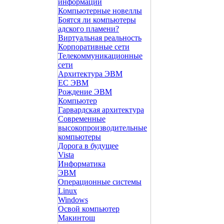
информации
Компьютерные новеллы
Боятся ли компьютеры
адского пламени?
Виртуальная реальность
Корпоративные сети
Телекоммуникационные
сети
Архитектура ЭВМ
ЕС ЭВМ
Рождение ЭВМ
Компьютер
Гарвардская архитектура
Современные
высокопроизводительные
компьютеры
Дорога в будущее
Vista
Инфоpматика
ЭВМ
Операционные системы
Linux
Windows
Освой компьютер
Макинтош