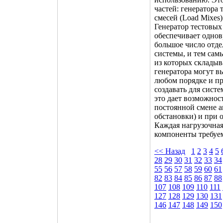
частей: генератора 
смесей (Load Mixes
Генератор тестовых
обеспечивает одно
большое число отде
системы, и тем са
из которых складыв
генератора могут в
любом порядке и пр
создавать для сист
это дает возможнос
постоянной смене а
обстановки) и при 
Каждая нагрузочная
компоненты требуем
<< Назад
1
2
3
4
5
28
29
30
31
32
33
34
55
56
57
58
59
60
61
82
83
84
85
86
87
88
107
108
109
110
111
127
128
129
130
131
146
147
148
149
150