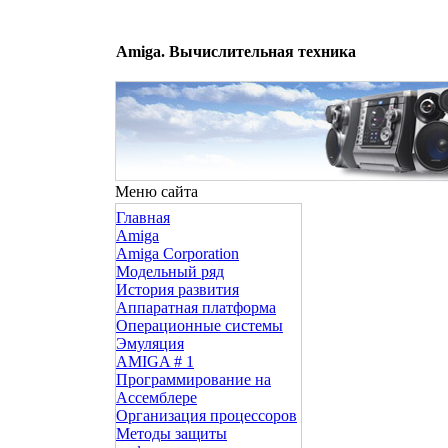
Amiga. Вычислительная техника
Меню сайта
Главная
Amiga
Amiga Corporation
Модельный ряд
История развития
Аппаратная платформа
Операционные системы
Эмуляция
AMIGA # 1
Программирование на
Ассемблере
Организация процессоров
Методы защиты