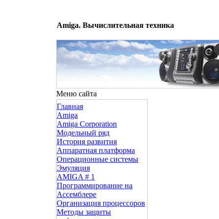
Amiga. Вычислительная техника
Меню сайта
Главная
Amiga
Amiga Corporation
Модельный ряд
История развития
Аппаратная платформа
Операционные системы
Эмуляция
AMIGA # 1
Программирование на
Ассемблере
Организация процессоров
Методы защиты