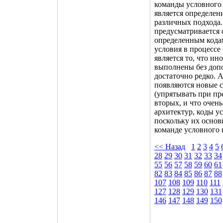
команды условного
является определен
различных подхода.
предусматривается 
определенным кода
условия в процессе
является то, что ин
выполнены без допо
достаточно редко. А
появляются новые с
(упрятывать при пр
вторых, и что очен
архитектур, коды у
поскольку их основ
команде условного 
<< Назад
1
2
3
4
5
28
29
30
31
32
33
34
55
56
57
58
59
60
61
82
83
84
85
86
87
88
107
108
109
110
111
127
128
129
130
131
146
147
148
149
150