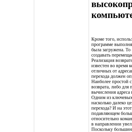
высокопр
компьют
Кроме того, исполь
программе выполнят
была загружена. То
создавать перемещ
Реализация возврато
известен во время 
отличных от адреса
перехода должен оп
Наиболее простой с
возврата, либо для
вычисления адреса 
Одним из ключевых 
насколько далеко ц
перехода? И на этот
подавляющем больши
относительно коман
в направлении увели
Поскольку большин