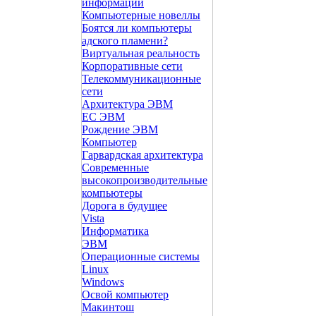
информации
Компьютерные новеллы
Боятся ли компьютеры
адского пламени?
Виртуальная реальность
Корпоративные сети
Телекоммуникационные
сети
Архитектура ЭВМ
ЕС ЭВМ
Рождение ЭВМ
Компьютер
Гарвардская архитектура
Современные
высокопроизводительные
компьютеры
Дорога в будущее
Vista
Инфоpматика
ЭВМ
Операционные системы
Linux
Windows
Освой компьютер
Макинтош