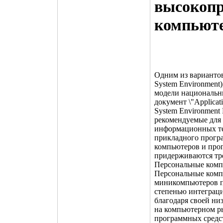
высокопр
компьют
Одним из вариантов
System Environment
модели национальн
документ \"Applicati
System Environment 
рекомендуемые для
информационных те
прикладного прогр
компьютеров и про
придерживаются тре
Персональные комп
Персональные комп
миникомпьютеров п
степенью интеграци
благодаря своей ни
на компьютерном ры
программных средст