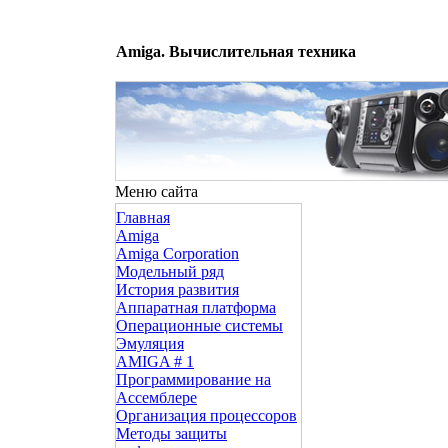
Amiga. Вычислительная техника
Меню сайта
Главная
Amiga
Amiga Corporation
Модельный ряд
История развития
Аппаратная платформа
Операционные системы
Эмуляция
AMIGA # 1
Программирование на
Ассемблере
Организация процессоров
Методы защиты