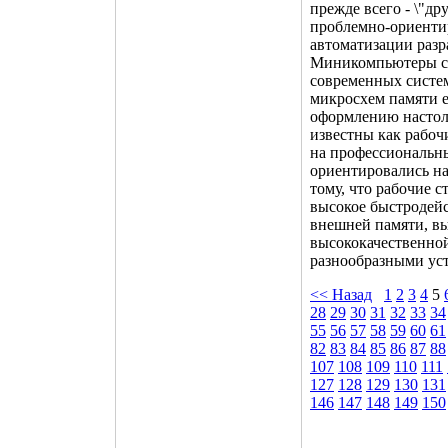
прежде всего - \"д
проблемно-ориенти
автоматизации раз
Миникомпьютеры ст
современных систем
микросхем памяти е
оформлению настол
известны как рабоч
на профессиональны
ориентировались на
тому, что рабочие 
высокое быстродейс
внешней памяти, в
высококачественно
разнообразными уст
<< Назад
1
2
3
4
5
28
29
30
31
32
33
34
55
56
57
58
59
60
61
82
83
84
85
86
87
88
107
108
109
110
111
127
128
129
130
131
146
147
148
149
150