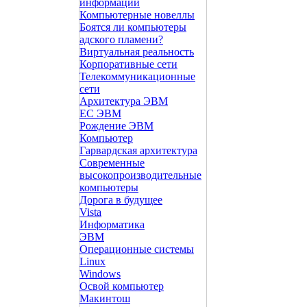
информации
Компьютерные новеллы
Боятся ли компьютеры
адского пламени?
Виртуальная реальность
Корпоративные сети
Телекоммуникационные
сети
Архитектура ЭВМ
ЕС ЭВМ
Рождение ЭВМ
Компьютер
Гарвардская архитектура
Современные
высокопроизводительные
компьютеры
Дорога в будущее
Vista
Инфоpматика
ЭВМ
Операционные системы
Linux
Windows
Освой компьютер
Макинтош