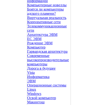
информации
Компьютерные новеллы
Боятся ли компьютеры
адского пламени?
Виртуальная реальность
Корпоративные сети
Телекоммуникационные
сети
Архитектура ЭВМ
ЕС ЭВМ
Рождение ЭВМ
Компьютер
Гарвардская архитектура
Современные
высокопроизводительные
компьютеры
Дорога в будущее
Vista
Инфоpматика
ЭВМ
Операционные системы
Linux
Windows
Освой компьютер
Макинтош