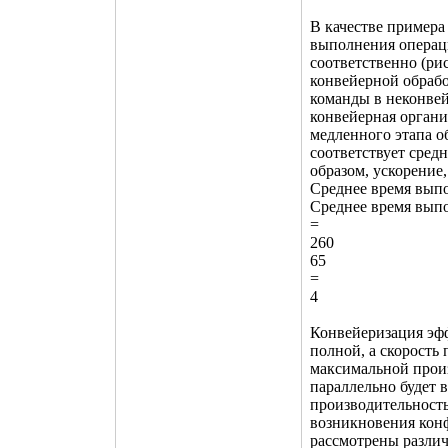
В качестве пример
выполнения операци
соответственно (ри
конвейерной обрабо
команды в неконвей
конвейерная органи
медленного этапа об
соответствует сред
образом, ускорение,
Среднее время вып
Среднее время вып
=
260
65
=
4
Конвейеризация эффе
полной, а скорость
максимальной произ
параллельно будет 
производительность
возникновения кон
рассмотрены разли