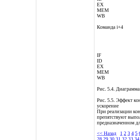
EX
MEM
WB
Команда i+4
IF
ID
EX
MEM
WB
Рис. 5.4. Диаграмм
Рис. 5.5. Эффект к
ускорение
При реализации ко
препятствуют выпо
предназначенном дл
<< Назад
1
2
3
4
5
28
29
30
31
32
33
34