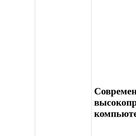
Совреме
высокопр
компьют