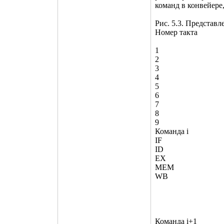
команд в конвейере
Рис. 5.3. Представ
Номер такта
1
2
3
4
5
6
7
8
9
Команда i
IF
ID
EX
MEM
WB
Команда i+1