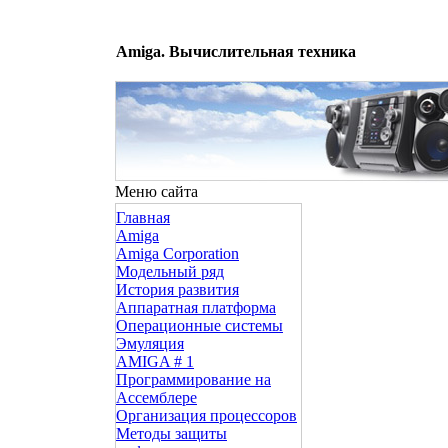
Amiga. Вычислительная техника
Меню сайта
Главная
Amiga
Amiga Corporation
Модельный ряд
История развития
Аппаратная платформа
Операционные системы
Эмуляция
AMIGA # 1
Программирование на
Ассемблере
Организация процессоров
Методы защиты