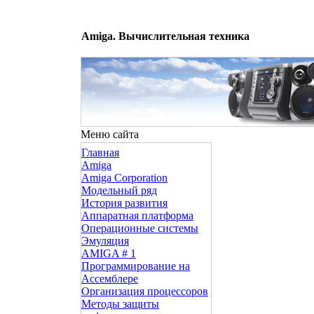
Amiga. Вычислительная техника
Меню сайта
Главная
Amiga
Amiga Corporation
Модельный ряд
История развития
Аппаратная платформа
Операционные системы
Эмуляция
AMIGA # 1
Программирование на
Ассемблере
Организация процессоров
Методы защиты