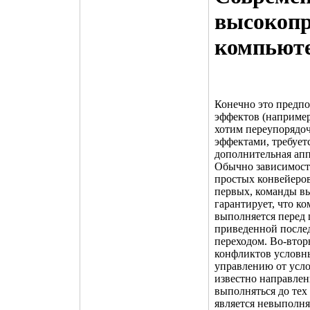
высокопр
компьют
Конечно это предпо
эффектов (наприме
хотим переупорядо
эффектами, требует
дополнительная апп
Обычно зависимост
простых конвейеров
первых, команды в
гарантирует, что к
выполняется перед 
приведенной послед
переходом. Во-втор
конфликтов условны
управлению от услов
известно направлен
выполняться до тех
является невыполн