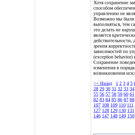
Хотя сохранение за
способом обеспечен
управлению не явл
Возможно мы были 
выполняться, тем с
это делать не нару
является критическ
действительности, 
зрения корректност
зависимостей по у
(exception behavior)
Сохранение поведе
изменения в порядк
возникновения иск
<< Назад
1
2
3
4
5
28
29
30
31
32
33
34
55
56
57
58
59
60
61
82
83
84
85
86
87
88
107
108
109
110
111
127
128
129
130
131
146
147
148
149
150