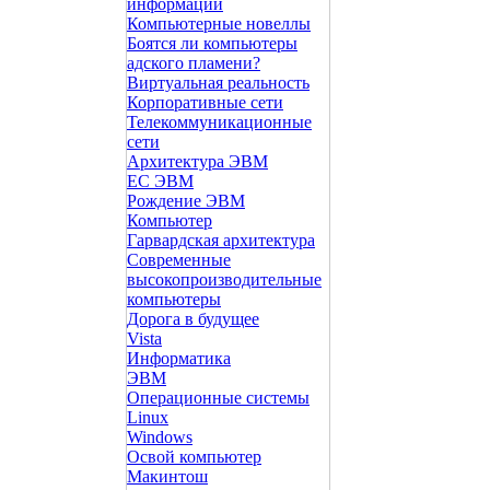
информации
Компьютерные новеллы
Боятся ли компьютеры
адского пламени?
Виртуальная реальность
Корпоративные сети
Телекоммуникационные
сети
Архитектура ЭВМ
ЕС ЭВМ
Рождение ЭВМ
Компьютер
Гарвардская архитектура
Современные
высокопроизводительные
компьютеры
Дорога в будущее
Vista
Инфоpматика
ЭВМ
Операционные системы
Linux
Windows
Освой компьютер
Макинтош