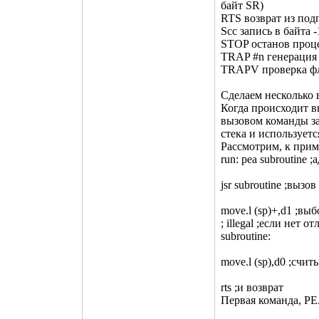
байт SR)
RTS возврат из по
Scc
запись в
байта 
STOP останов проце
TRAP #n генерация
TRAPV проверка фл
Сделаем несколько 
Когда происходит в
вызовом команды за
стека и используетс
Рассмотрим, к при
run: pea subroutine 
jsr subroutine ;выз
move.l (sp)+,d1 ;вы
; illegal ;если нет о
subroutine:
move.l (sp),d0 ;счит
rts ;и возврат
Первая команда, PE