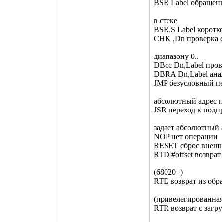
BSR Label обращени
в стеке
BSR.S Label коротк
CHK
,Dn проверка
диапазону 0..
DBcc Dn,Label пров
DBRA Dn,Label ан
JMP
безусловный пе
абсолютный адрес п
JSR
переход к подп
задает абсолютный
NOP нет операции
RESET сброс внешн
RTD #offset возвра
(68020+)
RTE возврат из обр
(привелегированная
RTR возврат с загр