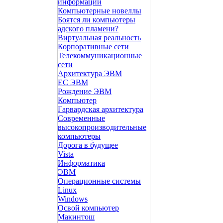
информации
Компьютерные новеллы
Боятся ли компьютеры
адского пламени?
Виртуальная реальность
Корпоративные сети
Телекоммуникационные
сети
Архитектура ЭВМ
ЕС ЭВМ
Рождение ЭВМ
Компьютер
Гарвардская архитектура
Современные
высокопроизводительные
компьютеры
Дорога в будущее
Vista
Инфоpматика
ЭВМ
Операционные системы
Linux
Windows
Освой компьютер
Макинтош