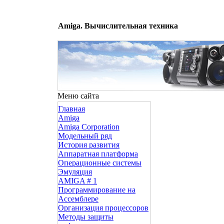
Amiga. Вычислительная техника
Меню сайта
Главная
Amiga
Amiga Corporation
Модельный ряд
История развития
Аппаратная платформа
Операционные системы
Эмуляция
AMIGA # 1
Программирование на
Ассемблере
Организация процессоров
Методы защиты