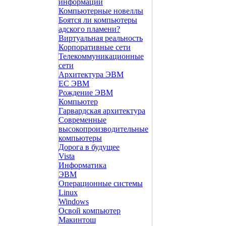
информации
Компьютерные новеллы
Боятся ли компьютеры
адского пламени?
Виртуальная реальность
Корпоративные сети
Телекоммуникационные
сети
Архитектура ЭВМ
ЕС ЭВМ
Рождение ЭВМ
Компьютер
Гарвардская архитектура
Современные
высокопроизводительные
компьютеры
Дорога в будущее
Vista
Инфоpматика
ЭВМ
Операционные системы
Linux
Windows
Освой компьютер
Макинтош