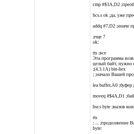
cmp #$3A,D2 ;прео
bcs.s ok ;да, уже пр
addq #7,D2 ;иначе п
;еще 7
ok:
rts ;все
Эта программа возв
целый байт, нужно 
;(4.3.1A) bin-hex
; ;начало Вашей пр
lea buffer,A0 ;буфер
moveq #$4A,D1 ;бай
bsr.s byte ;вызов ко
rts
; ... ;продолжение
byte: