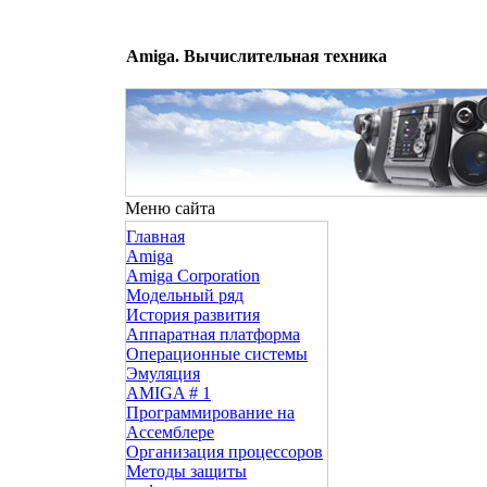
Amiga. Вычислительная техника
Меню сайта
Главная
Amiga
Amiga Corporation
Модельный ряд
История развития
Аппаратная платформа
Операционные системы
Эмуляция
AMIGA # 1
Программирование на
Ассемблере
Организация процессоров
Методы защиты