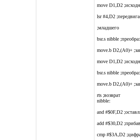
move D1,D2 ;исходн
lsr #4,D2 ;передвиг
;младшего
bsr.s nibble ;преобр
move.b D2,(A0)+ ;з
move D1,D2 ;исходн
bsr.s nibble ;преоб
move.b D2,(A0)+ ;з
rts ;возврат
nibble:
and #$0F,D2 ;остав
add #$30,D2 ;приба
cmp #$3A,D2 ;цифр