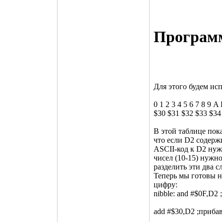
Программ
Для этого будем ис
0 1 2 3 4 5 6 7 8 9 
$30 $31 $32 $33 $34
В этой таблице пок
что если D2 содержи
ASCII-код к D2 нуж
чисел (10-15) нужно
разделить эти два с
Теперь мы готовы н
цифру:
nibble: and #$0F,D
add #$30,D2 ;приба