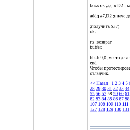
bcs.s ok ;да, в D2 - к
addq #7,D2 ;иначе д
;получить $37)
ok:
rts ;возврат
buffer:
blk.b 9,0 ;место для
end
Чтобы протестирова
отладчик.
<< Назад
1
2
3
4
5
28
29
30
31
32
33
34
55
56
57
58
59
60
61
82
83
84
85
86
87
88
107
108
109
110
111
127
128
129
130
131