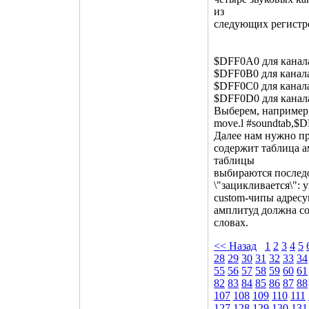
из
следующих регистр
$DFF0A0 для канала
$DFF0B0 для канал
$DFF0C0 для канала
$DFF0D0 для канал
Выберем, например,
move.l #soundtab,$
Далее нам нужно пр
содержит таблица а
таблицы
выбираются последо
\"зацикливается\":
custom-чипы адресую
амплитуд должна сод
словах.
<< Назад
1
2
3
4
5
28
29
30
31
32
33
34
55
56
57
58
59
60
61
82
83
84
85
86
87
88
107
108
109
110
111
127
128
129
130
131