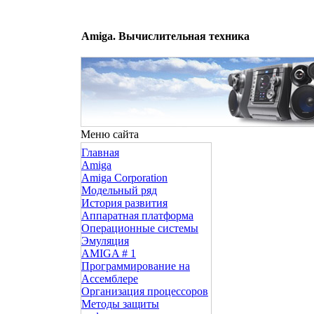
Amiga. Вычислительная техника
Меню сайта
Главная
Amiga
Amiga Corporation
Модельный ряд
История развития
Аппаратная платформа
Операционные системы
Эмуляция
AMIGA # 1
Программирование на
Ассемблере
Организация процессоров
Методы защиты