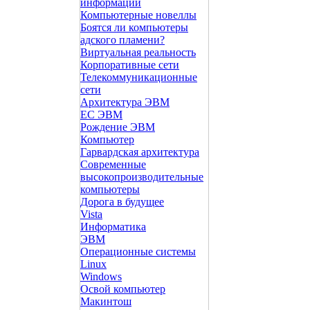
информации
Компьютерные новеллы
Боятся ли компьютеры
адского пламени?
Виртуальная реальность
Корпоративные сети
Телекоммуникационные
сети
Архитектура ЭВМ
ЕС ЭВМ
Рождение ЭВМ
Компьютер
Гарвардская архитектура
Современные
высокопроизводительные
компьютеры
Дорога в будущее
Vista
Инфоpматика
ЭВМ
Операционные системы
Linux
Windows
Освой компьютер
Макинтош