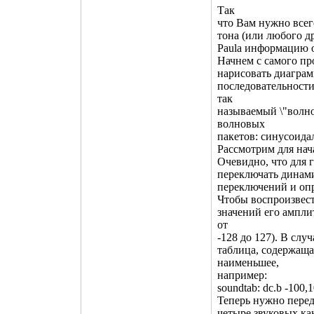
Так
что Вам нужно всег
тона (или любого д
Paula информацию о
Начнем с самого пр
нарисовать диаграмм
последовательност
так
называемый \"волно
волновых
пакетов: синусоида
Рассмотрим для нач
Очевидно, что для 
переключать динами
переключений и опр
Чтобы воспроизвест
значений его ампли
от
-128 до 127). В слу
таблица, содержаща
наименьшее,
например:
soundtab: dc.b -100,
Теперь нужно перед
четыре звуковых ка