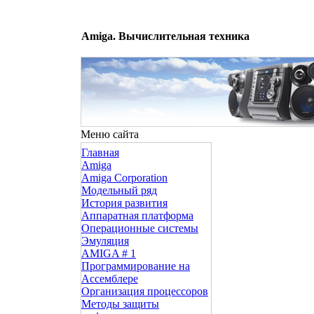
Amiga. Вычислительная техника
Меню сайта
Главная
Amiga
Amiga Corporation
Модельный ряд
История развития
Аппаратная платформа
Операционные системы
Эмуляция
AMIGA # 1
Программирование на
Ассемблере
Организация процессоров
Методы защиты