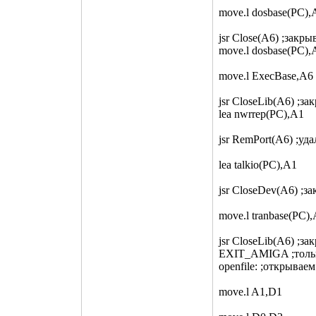
move.l dosbase(PC),
jsr Close(A6) ;закр
move.l dosbase(PC),
move.l ExecBase,A6
jsr CloseLib(A6) ;за
lea nwrrep(PC),A1
jsr RemPort(A6) ;уд
lea talkio(PC),A1
jsr CloseDev(A6) ;за
move.l tranbase(PC)
jsr CloseLib(A6) ;зак
EXIT_AMIGA ;тольк
openfile: ;открывае
move.l A1,D1