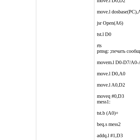
move.l D0,D2
move.l dosbase(PC),
jsr Open(A6)
tst.l D0
rts
pmsg: ;печать сообщ
movem.l D0-D7/A0-A
move.l D0,A0
move.l A0,D2
moveq #0,D3
mess1:
tst.b (A0)+
beq.s mess2
addq.l #1,D3