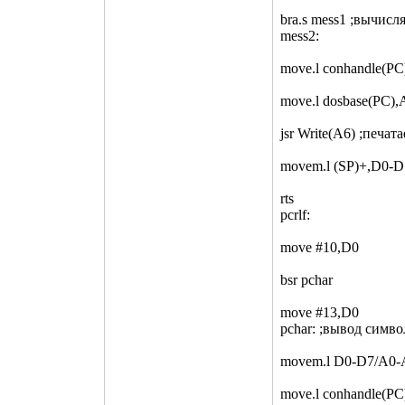
bra.s mess1 ;вычисл
mess2:
move.l conhandle(PC
move.l dosbase(PC),
jsr Write(A6) ;печат
movem.l (SP)+,D0-
rts
pcrlf:
move #10,D0
bsr pchar
move #13,D0
pchar: ;вывод симво
movem.l D0-D7/A0-A
move.l conhandle(PC