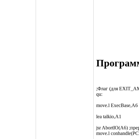
Программ
;Флаг (для EXIT_
qu:
move.l ExecBase,A6
lea talkio,A1
jsr AbortIO(A6) ;пр
move.l conhandle(PC