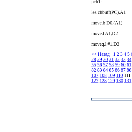
pch1:
lea chbuff(PC),A1
move.b D0,(A1)
move.l A1,D2
moveq.l #1,D3
<< Назад
1
2
3
4
5
28
29
30
31
32
33
34
55
56
57
58
59
60
61
82
83
84
85
86
87
88
107
108
109
110
111
127
128
129
130
131