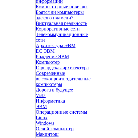
информации
Компьютерные новеллы
Боятся ли компьютеры
адского пламени?
Виртуальная реальность
Корпоративные сети
Телекоммуникационные
сети
Архитектура ЭВМ
ЕС ЭВМ
Рождение ЭВМ
Компьютер
Гарвардская архитектура
Современные
высокопроизводительные
компьютеры
Дорога в будущее
Vista
Инфоpматика
ЭВМ
Операционные системы
Linux
Windows
Освой компьютер
Макинтош