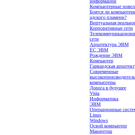
информации
Компьютерные нове
Боятся ли компьютер
адского пламени?
Виртуальная реально
Корпоративные сети
Телекоммуникацион
сети
Архитектура ЭВМ
ЕС ЭВМ
Рождение ЭВМ
Компьютер
Гарвардская архитект
Современные
высокопроизводител
компьютеры
Дорога в будущее
Vista
Инфоpматика
ЭВМ
Операционные сист
Linux
Windows
Освой компьютер
Макинтош