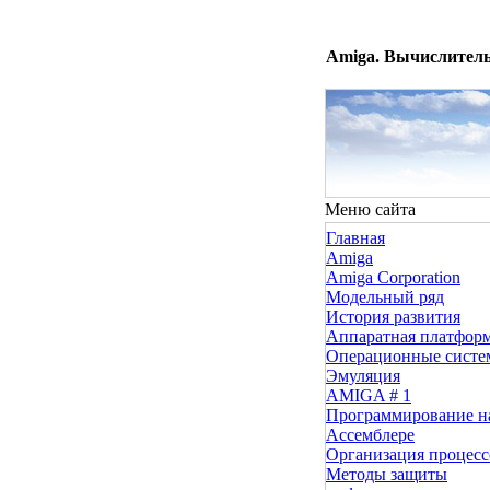
Amiga. Вычислитель
Меню сайта
Главная
Amiga
Amiga Corporation
Модельный ряд
История развития
Аппаратная платфор
Операционные сист
Эмуляция
AMIGA # 1
Программирование н
Ассемблере
Организация процесс
Методы защиты