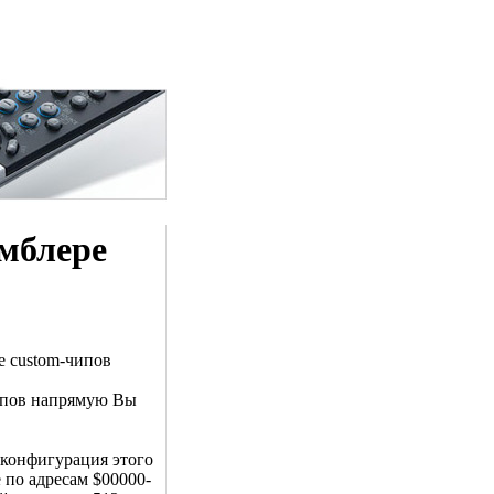
мблере
е custom-чипов
ипов напрямую Вы
 конфигурация этого
по адресам $00000-