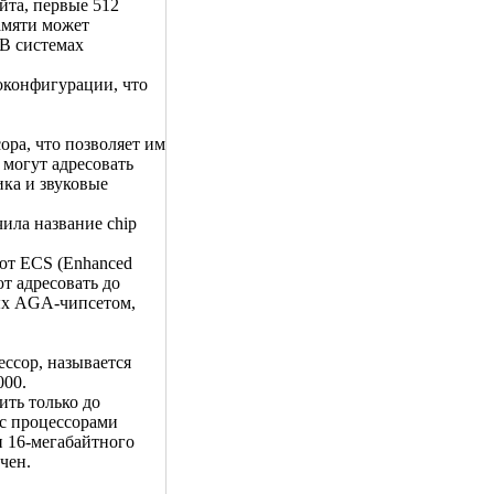
йта, первые 512
амяти может
 В системах
токонфигурации, что
ора, что позволяет им
 могут адресовать
ика и звуковые
ила название chip
ют ECS (Enhanced
ют адресовать до
ных AGA-чипсетом,
ессор, называется
000.
ить только до
 с процессорами
и 16-мегабайтного
чен.