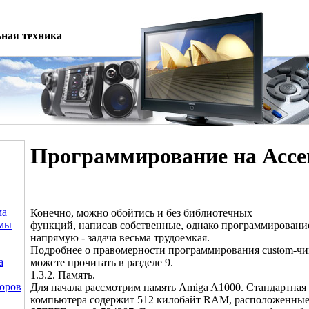
ная техника
Программирование на Ассе
ма
Конечно, можно обойтись и без библиотечных
емы
функций, написав собственные, однако программировани
напрямую - задача весьма трудоемкая.
Подробнее о правомерности программирования custom-ч
а
можете прочитать в разделе 9.
1.3.2. Память.
оров
Для начала рассмотрим память Amiga A1000. Стандартная
компьютера содержит 512 килобайт RAM, расположенные 