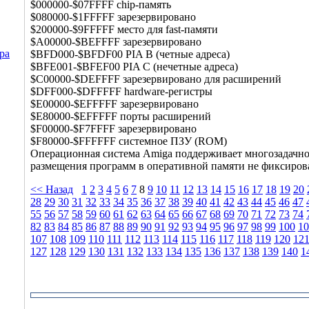
$000000-$07FFFF chip-память
$080000-$1FFFFF зарезервировано
$200000-$9FFFFF место для fast-памяти
$A00000-$BEFFFF зарезервировано
ра
$BFD000-$BFDF00 PIA B (четные адреса)
$BFE001-$BFEF00 PIA C (нечетные адреса)
$C00000-$DEFFFF зарезервировано для расширений
$DFF000-$DFFFFF hardware-регистры
$E00000-$EFFFFF зарезервировано
$E80000-$EFFFFF порты расширений
$F00000-$F7FFFF зарезервировано
$F80000-$FFFFFF системное ПЗУ (ROM)
Операционная система Amiga поддерживает многозадачнос
размещения программ в оперативной памяти не фиксиров
<< Назад
1
2
3
4
5
6
7
8
9
10
11
12
13
14
15
16
17
18
19
20
28
29
30
31
32
33
34
35
36
37
38
39
40
41
42
43
44
45
46
47
55
56
57
58
59
60
61
62
63
64
65
66
67
68
69
70
71
72
73
74
82
83
84
85
86
87
88
89
90
91
92
93
94
95
96
97
98
99
100
10
107
108
109
110
111
112
113
114
115
116
117
118
119
120
12
127
128
129
130
131
132
133
134
135
136
137
138
139
140
1