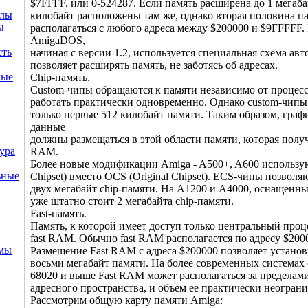
$7FFFF, или 0-524287. Если память расширена до 1 мегаба
ллы
килобайт расположены там же, однако вторая половина п
ы
располагаться с любого адреса между $200000 и $9FFFFF.
AmigaDOS,
сть
начиная с версии 1.2, используется специальная схема ав
позволяет расширять память, не заботясь об адресах.
ные
Chip-память.
Custom-чипы обращаются к памяти независимо от процесс
работать практически одновременно. Однако custom-чипы
только первые 512 килобайт памяти. Таким образом, граф
данные
должны размещаться в этой области памяти, которая получ
ура
RAM.
Более новые модификации Amiga - A500+, A600 использу
ьные
Chipset) вместо OCS (Original Chipset). ECS-чипы позволя
двух мегабайт chip-памяти. Hа A1200 и A4000, оснащен
уже штатно стоит 2 мегабайта chip-памяти.
Fast-память.
Память, к которой имеет доступ только центральный проц
fast RAM. Обычно fast RAM располагается по адресу $200
емы
Размещение Fast RAM с адреса $200000 позволяет установ
восьми мегабайт памяти. На более современных системах
68020 и выше Fast RAM может располагаться за пределам
адресного пространства, и объем ее практически неограни
Рассмотрим общую карту памяти Amiga: