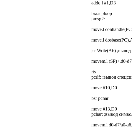
addq.l #1,D3
bra.s ploop
pmsg2:
move.l conhandle(PC
move.l dosbase(PC),
jsr Write(A6) ;вывод
movem.l (SP)+,d0-d7
rts
pcrlf: ;вывод спец
move #10,D0
bsr pchar
move #13,D0
pchar: ;вывод симво
movem.l d0-d7/a0-a6,