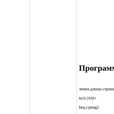
Программ
ления длины строк
tst.b (A0)+
beq.s pmsg2