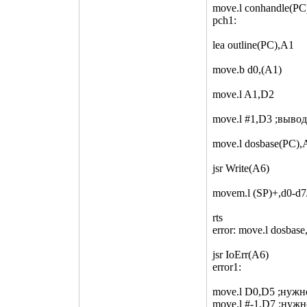
move.l conhandle(PC
pch1:
lea outline(PC),A1
move.b d0,(A1)
move.l A1,D2
move.l #1,D3 ;выво
move.l dosbase(PC),
jsr Write(A6)
movem.l (SP)+,d0-d7
rts
error: move.l dosba
jsr IoErr(A6)
error1:
move.l D0,D5 ;нуж
move.l #-1,D7 ;ну