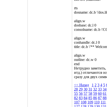
rts
dosname: dc.b \'dos.li
align.w
dosbase: dc.l 0
consolname: dc.b \'C
align.w
conhandle: dc.l 0
title: dc.b \'** Welco
align.w
outline: dc.w 0
end
Нетрудно заметить,
итд.) отличаются о
сразу для двух симв
<< Назад
1
2
3
4
5
28
29
30
31
32
33
34
55
56
57
58
59
60
61
82
83
84
85
86
87
88
107
108
109
110
111
127
128
129
130
131