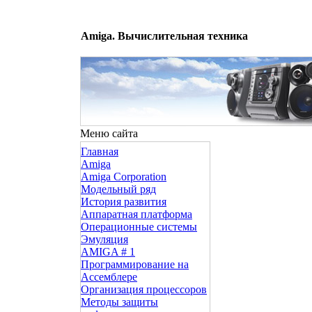
Amiga. Вычислительная техника
Меню сайта
Главная
Amiga
Amiga Corporation
Модельный ряд
История развития
Аппаратная платформа
Операционные системы
Эмуляция
AMIGA # 1
Программирование на
Ассемблере
Организация процессоров
Методы защиты