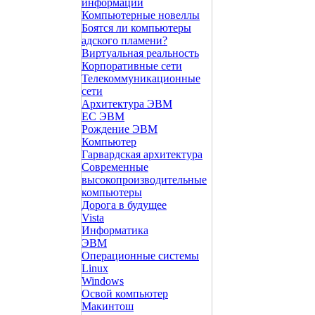
информации
Компьютерные новеллы
Боятся ли компьютеры
адского пламени?
Виртуальная реальность
Корпоративные сети
Телекоммуникационные
сети
Архитектура ЭВМ
ЕС ЭВМ
Рождение ЭВМ
Компьютер
Гарвардская архитектура
Современные
высокопроизводительные
компьютеры
Дорога в будущее
Vista
Инфоpматика
ЭВМ
Операционные системы
Linux
Windows
Освой компьютер
Макинтош