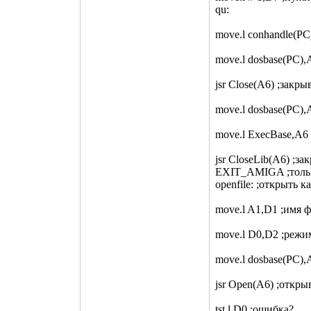
qu:
move.l conhandle(PC
move.l dosbase(PC),
jsr Close(A6) ;закр
move.l dosbase(PC),
move.l ExecBase,A6
jsr CloseLib(A6) ;за
EXIT_AMIGA ;тольк
openfile: ;открыть 
move.l A1,D1 ;имя ф
move.l D0,D2 ;режи
move.l dosbase(PC),
jsr Open(A6) ;откры
tst.l D0 ;ошибка?